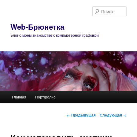
Поис
Web-Брюнетка
Блог о моем знакомстве с компьютерной графикой
Главное
Главная
Портфолио
Перейти
меню
к
Навигация
←
Предыдущая
Следующая
→
по
основному
записям
содержимому