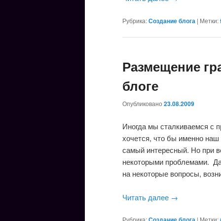
Рубрика:
Создание блога
|
Метки:
Размещение гр
блоге
Опубликовано
23.08.2009
Иногда мы сталкиваемся с 
хочется, что бы именно наш
самый интересный. Но при 
некоторыми проблемами. Дан
на некоторые вопросы, возн
Читать далее
→
Рубрика:
Создание блога
|
Метки: