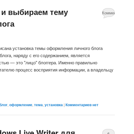
 и выбираем тему
Комментариев
лога
нет
исана установка темы оформления личного блога
лога, наряду с его содержанием, является
тью — это "лицо" блоггера. Именно правильно
итателю процесс восприятия информации, а владельцу
блог
,
оформление
,
тема
,
установка
|
Комментариев нет
ows Live Writer для
6