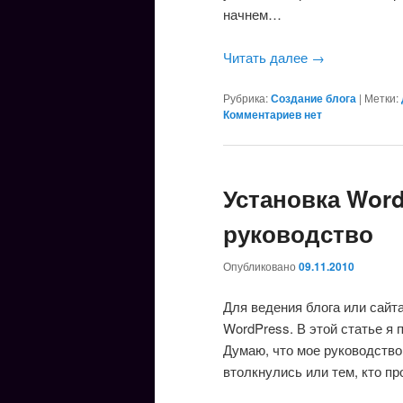
начнем…
Читать далее
→
Рубрика:
Создание блога
|
Метки:
Комментариев нет
Установка Wor
руководство
Опубликовано
09.11.2010
Для ведения блога или сайт
WordPress. В этой статье я
Думаю, что мое руководств
втолкнулись или тем, кто про