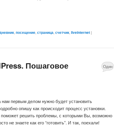
дневник
,
посещение
,
страница
,
счетчик
,
liveinternet
|
dPress. Пошаговое
Один
комментарий
а нам первым делом нужно будет установить
 подробно опишу как происходит процесс установки.
о поможет решить проблемы, с которыми Вы, возможно
сто не знаете как его “готовить”. И так, поехали!