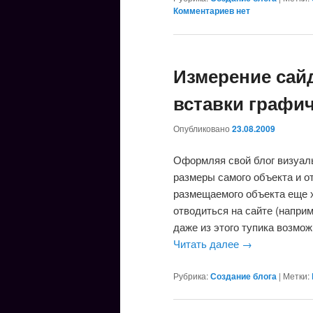
Комментариев нет
Измерение сайд
вставки графич
Опубликовано
23.08.2009
Оформляя свой блог визуал
размеры самого объекта и о
размещаемого объекта еще хо
отводиться на сайте (наприм
даже из этого тупика возмо
Читать далее
→
Рубрика:
Создание блога
|
Метки: