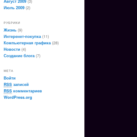
Август 2009
(3)
Июль 2009
(2)
РУБРИКИ
Жизнь
(9)
Интеренет-покупка
(11)
Компьютерная графика
(28)
Новости
(4)
Создание блога
(7)
МЕТА
Войти
RSS
записей
RSS
комментариев
WordPress.org