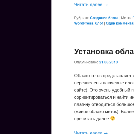
Читать далее
→
Рубрика:
Создание блога
|
Метки:
WordPress
,
блог
|
Один коммента
Установка облак
Опубликовано
21.08.2010
Облако тегов представляет 
перечислены ключевые слова
сайте). Это очень удобный 
сориентироваться и найти и
плагину отводиться большое
(живое облако меток). Более
прочитать далее
Читать далее
→