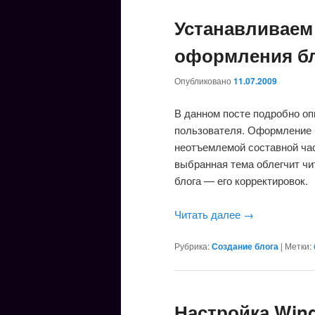
Устанавливаем
оформления б
Опубликовано
11.07.2009
В данном посте подробно оп
пользователя. Оформление б
неотъемлемой составной час
выбранная тема облегчит ч
блога — его корректировок.
Читать далее
→
Рубрика:
Создание блога
|
Метки:
Настройка Wind