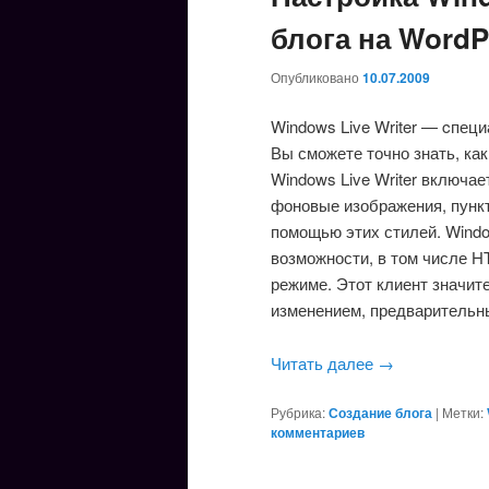
блога на WordP
Опубликовано
10.07.2009
Windows Live Writer — cпец
Вы сможете точно знать, как
Windows Live Writer включает
фоновые изображения, пункт
помощью этих стилей. Window
возможности, в том числе H
режиме. Этот клиент значит
изменением, предварительны
Читать далее
→
Рубрика:
Создание блога
|
Метки:
комментариев