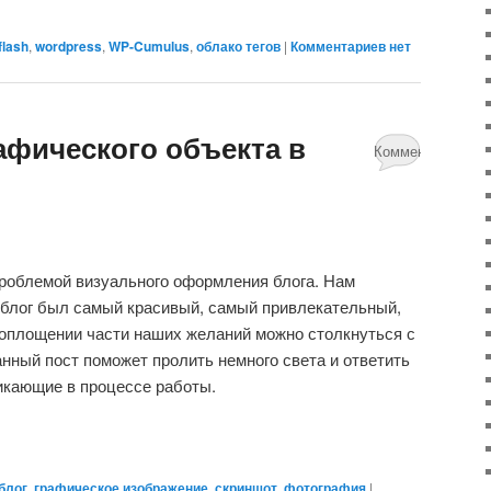
flash
,
wordpress
,
WP-Cumulus
,
облако тегов
|
Комментариев нет
афического объекта в
Комментариев
нет
проблемой визуального оформления блога. Нам
 блог был самый красивый, самый привлекательный,
воплощении части наших желаний можно столкнуться с
ный пост поможет пролить немного света и ответить
икающие в процессе работы.
блог
,
графическое изображение
,
скриншот
,
фотография
|