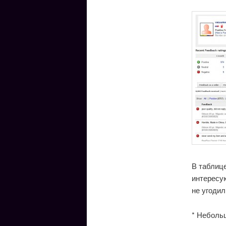
В таблице
интересую
не угодил
* Небольш