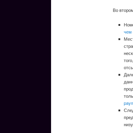
Во второ
Номе
чем 
Мест
стра
неск
того
отсы
Дале
данн
прод
тол
pay
Сле
пре
низ