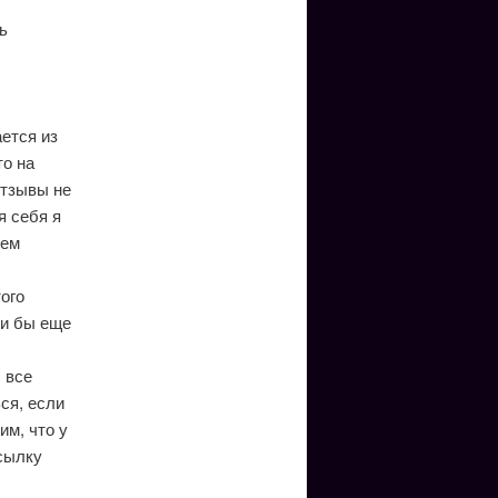
ь
ается из
о на
отзывы не
я себя я
сем
того
ли бы еще
 все
ся, если
им, что у
осылку