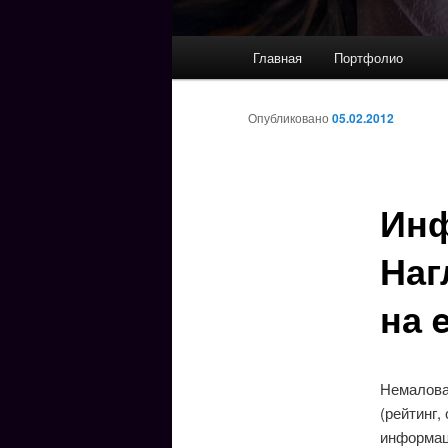
Главное
Главная
Портфолио
Перейти
меню
к
Опубликовано
05.02.2012
основному
Инф
содержимому
Наг
на 
Немалова
(рейтинг,
информаци