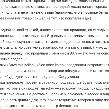
 изначально может торговать год чехлами для мобильников и
ть положительные отзывы, а в последний месяц начать торговат
 и получать негативные отзывы (например, что в посылке была
резанная или товар пришел не тот, что покупали и др.)
одной важной строкой, является рейтинг продавца, он складыв
тношения положительных/нейтральных/негативных отзывов — эт
ай, если покупается какая-то мелкая и дешевая вещь и читать 
т смысла (но советую все же просматривать отзывы). Лично дл
авила планку, что продавцы с рейтингом 98% — это уже не сов
ежные продавцы.
ки «Save this seller», «See other items» предлагают сохранить э
авца, если нам понравился товар или обслуживание и мы хоте
а-нибудь купить у этого продавца. Следующая
ка предлагает посетить страницу продавца, где будут показаны
ры, которые он продает на eBay — это может иногда понадобить
тся сэкономить на доставке (например, покупаем пылесос и вид
авца есть фильтр для него, при объединение товаров в одну п
авец может отправить эти фильтр бесплатно).