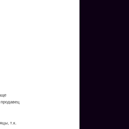
аще
т продавец
цы, т.к.