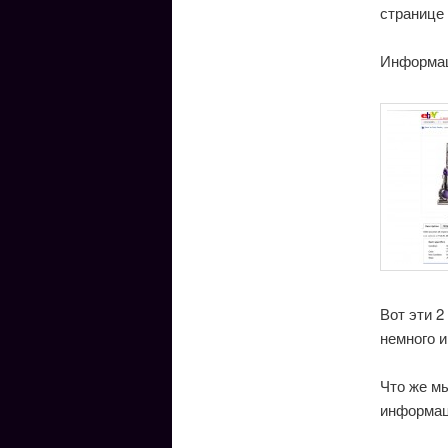
странице
Информаци
Вот эти 2
немного 
Что же м
информаци