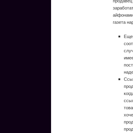
продавец
заработа
айфонами
газета на
Еще 
соо
случ
имее
пост
над
Ссыл
прод
когд
ссыл
това
хоче
прод
прод