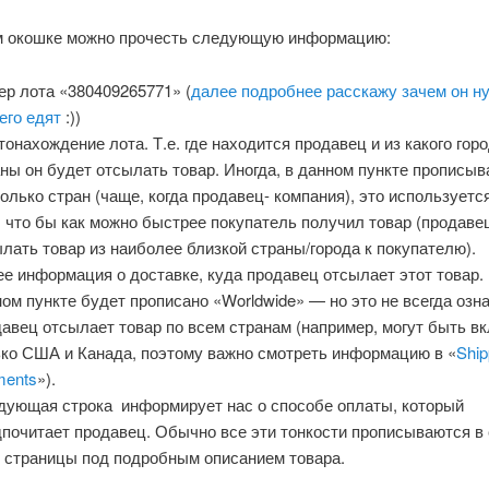
м окошке можно прочесть следующую информацию:
р лота «380409265771» (
далее подробнее расскажу зачем он ну
его едят
:))
онахождение лота. Т.е. где находится продавец и из какого горо
ны он будет отсылать товар. Иногда, в данном пункте прописыв
олько стран (чаще, когда продавец- компания), это используетс
, что бы как можно быстрее покупатель получил товар (продаве
лать товар из наиболее близкой страны/города к покупателю).
е информация о доставке, куда продавец отсылает этот товар. 
ом пункте будет прописано «Worldwide» — но это не всегда озна
авец отсылает товар по всем странам (например, могут быть 
ько США и Канада, поэтому важно смотреть информацию в «
Ship
ments
»).
дующая строка информирует нас о способе оплаты, который
дпочитает продавец. Обычно все эти тонкости прописываются в
у страницы под подробным описанием товара.