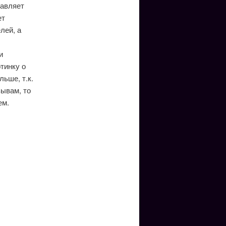
тавляет
ет
лей, а
и
тинку о
ьше, т.к.
зывам, то
ем.