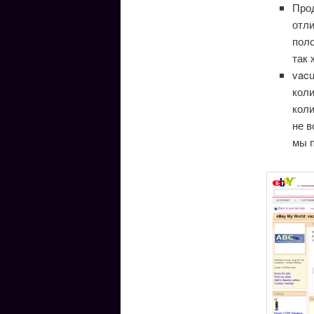
Прод
отли
поло
так 
vacu
коли
коли
не в
мы п