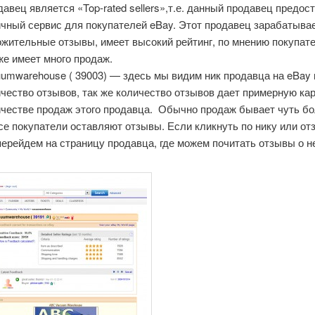
авец является «Top-rated sellers»,т.е. данный продавец предос
чный сервис для покупателей eBay. Этот продавец зарабатыва
жительные отзывы, имеет высокий рейтинг, по мнению покупате
же имеет много продаж.
umwarehouse ( 39003) — здесь мы видим ник продавца на eBay 
чество отзывов, так же количество отзывов дает примерную кар
честве продаж этого продавца. Обычно продаж бывает чуть бол
се покупатели оставляют отзывы. Если кликнуть по нику или от
ерейдем на страницу продавца, где можем почитать отзывы о н