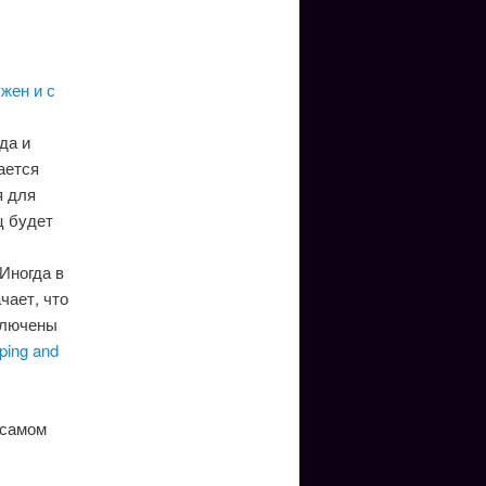
жен и с
да и
ается
я для
ц будет
Иногда в
чает, что
включены
ping and
 самом