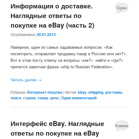
Информация о доставке.
Один
Наглядные ответы по
комментари
покупке на eBay (часть 2)
Опубликовано
30.01.2012
Наверное, один из самых задаваемых вопросов: «Как
посмотреть, отправляет продавец товар в Россию или нет?».
Вот в этом посту отвечу на вопросы «как?» найти и «где?»
прячется заветная фраза «ship to Russian Federation».
Читать далее
→
Рубрика:
Интеренет-покупка
|
Метки:
ebay
,
shipping
,
доставка
,
поиск
,
страна
,
товар
,
цена
|
Один комментарий
Интерфейс eBay. Наглядные
Комментари
ответы по покупке на eBay
нет