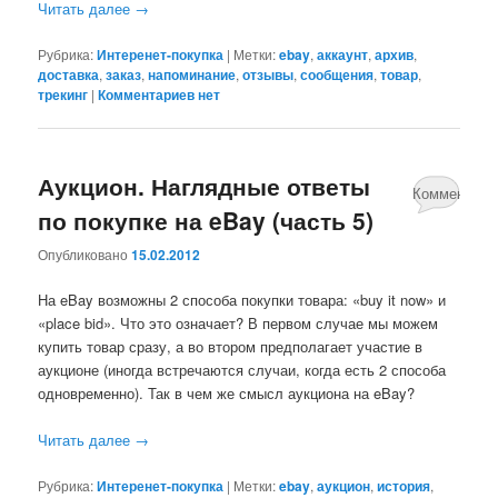
Читать далее
→
Рубрика:
Интеренет-покупка
|
Метки:
ebay
,
аккаунт
,
архив
,
доставка
,
заказ
,
напоминание
,
отзывы
,
сообщения
,
товар
,
трекинг
|
Комментариев нет
Аукцион. Наглядные ответы
Комментари
по покупке на eBay (часть 5)
нет
Опубликовано
15.02.2012
На eBay возможны 2 способа покупки товара: «buy it now» и
«place bid». Что это означает? В первом случае мы можем
купить товар сразу, а во втором предполагает участие в
аукционе (иногда встречаются случаи, когда есть 2 способа
одновременно). Так в чем же смысл аукциона на eBay?
Читать далее
→
Рубрика:
Интеренет-покупка
|
Метки:
ebay
,
аукцион
,
история
,