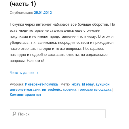
(часть 1)
Опубликовано
25.01.2012
Покупки через интернет набирают все больше оборотов. Но
есть люди которые не сталкивались еще с он-лайн
покупками и не имеют представления что к чему. В этом я
убедилась, т.к. занимаюсь посредничеством и приходится
часто отвечать на одни и те же вопросы. Постараюсь
наглядно и подробно составить ответы, на задаваемые
вопросы. Начнем-с!
Читать далее
→
Рубрика:
Интеренет-покупка
|
Метки:
ebay
,
id ebay
,
аукцион
,
интернет-магазин
,
интерфейс
,
корзина
,
торговая площадка
|
Комментариев нет
П
о
и
с