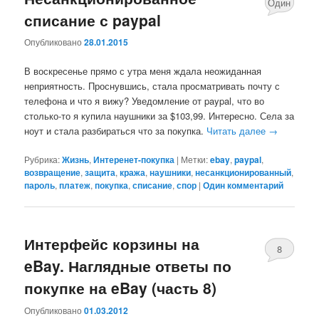
Один
списание с paypal
комментари
Опубликовано
28.01.2015
В воскресенье прямо с утра меня ждала неожиданная
неприятность. Проснувшись, стала просматривать почту с
телефона и что я вижу? Уведомление от paypal, что во
столько-то я купила наушники за $103,99. Интересно. Села за
ноут и стала разбираться что за покупка.
Читать далее
→
Рубрика:
Жизнь
,
Интеренет-покупка
|
Метки:
ebay
,
paypal
,
возвращение
,
защита
,
кража
,
наушники
,
несанкционированный
,
пароль
,
платеж
,
покупка
,
списание
,
спор
|
Один комментарий
Интерфейс корзины на
8
eBay. Наглядные ответы по
комментари
покупке на eBay (часть 8)
Опубликовано
01.03.2012