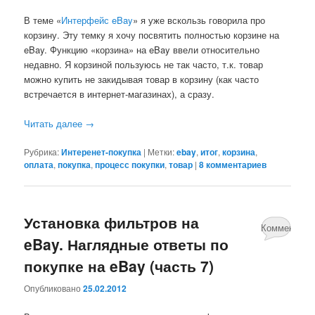
В теме «
Интерфейс eBay
» я уже вскользь говорила про
корзину. Эту темку я хочу посвятить полностью корзине на
eBay. Функцию «корзина» на eBay ввели относительно
недавно. Я корзиной пользуюсь не так часто, т.к. товар
можно купить не закидывая товар в корзину (как часто
встречается в интернет-магазинах), а сразу.
Читать далее
→
Рубрика:
Интеренет-покупка
|
Метки:
ebay
,
итог
,
корзина
,
оплата
,
покупка
,
процесс покупки
,
товар
|
8 комментариев
Установка фильтров на
Комментари
eBay. Наглядные ответы по
нет
покупке на eBay (часть 7)
Опубликовано
25.02.2012