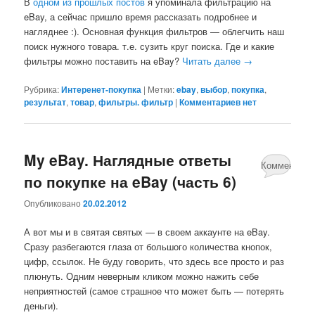
В
одном из прошлых постов
я упоминала фильтрацию на
eBay, а сейчас пришло время рассказать подробнее и
нагляднее :). Основная функция фильтров — облегчить наш
поиск нужного товара. т.е. сузить круг поиска. Где и какие
фильтры можно поставить на eBay?
Читать далее
→
Рубрика:
Интеренет-покупка
|
Метки:
ebay
,
выбор
,
покупка
,
результат
,
товар
,
фильтры. фильтр
|
Комментариев нет
My eBay. Наглядные ответы
Комментари
по покупке на eBay (часть 6)
нет
Опубликовано
20.02.2012
А вот мы и в святая святых — в своем аккаунте на eBay.
Сразу разбегаются глаза от большого количества кнопок,
цифр, ссылок. Не буду говорить, что здесь все просто и раз
плюнуть. Одним неверным кликом можно нажить себе
неприятностей (самое страшное что может быть — потерять
деньги).