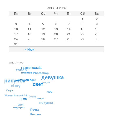
АВГУСТ 2026
Пн
Вт
Ср
Чт
Пт
Сб
Вс
1
2
3
4
5
6
7
8
9
10
11
12
13
14
15
16
17
18
19
20
21
22
23
24
25
26
27
28
29
30
31
« Июн
ОБЛАЧКО
Графический
Adobe
товар
планшет
Photoshop
девушка
рисунок
вода
доставка
отдых
ebay
свет
Гагра
лес
Wacom Intuos3 А4
блог
море
EMS
покупка
снег
портрет
Почта
России