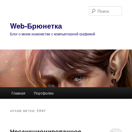
Поис
Web-Брюнетка
Блог о моем знакомстве с компьютерной графикой
Главное
Главная
Портфолио
Перейти
Перейти
меню
к
к
АРХИВ МЕТКИ:
EBAY
основному
дополнительному
Несанкционированное
содержимому
содержимому