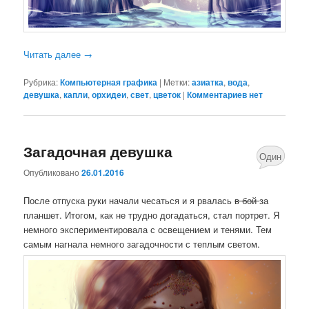
Читать далее
→
Рубрика:
Компьютерная графика
|
Метки:
азиатка
,
вода
,
девушка
,
капли
,
орхидеи
,
свет
,
цветок
|
Комментариев нет
Загадочная девушка
Один
Опубликовано
26.01.2016
комментари
После отпуска руки начали чесаться и я рвалась
в бой
за
планшет. Итогом, как не трудно догадаться, стал портрет. Я
немного экспериментировала с освещением и тенями. Тем
самым нагнала немного загадочности с теплым светом.