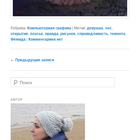
Рубрика:
Компьютерная графика
|
Метки:
девушка
,
лес
,
открытие
,
платье
,
правда
,
рисунок
,
справедливость
,
темнота
,
Фемида
|
Комментариев нет
Навигация
←
Предыдущие записи
по
записям
П
о
и
с
АВТОР
к