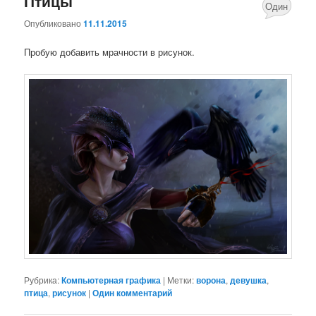
Птицы
Один
Опубликовано
11.11.2015
комментари
Пробую добавить мрачности в рисунок.
Рубрика:
Компьютерная графика
|
Метки:
ворона
,
девушка
,
птица
,
рисунок
|
Один комментарий