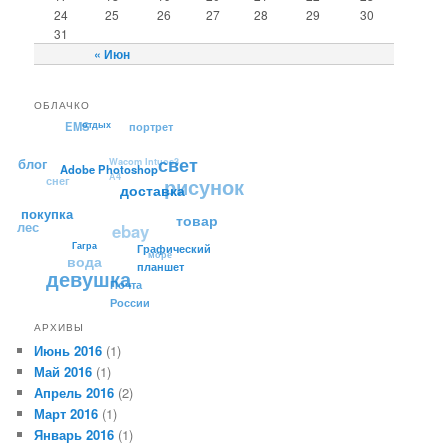
24
25
26
27
28
29
30
31
« Июн
ОБЛАЧКО
EMS
портрет
отдых
блог
Wacom
снег
Intuos3 А4
Adobe Photoshop
свет
рисунок
лес
покупка
доставка
ebay
товар
вода
Гагра
море
девушка
Графический
планшет
Почта России
АРХИВЫ
Июнь 2016
(1)
Май 2016
(1)
Апрель 2016
(2)
Март 2016
(1)
Январь 2016
(1)