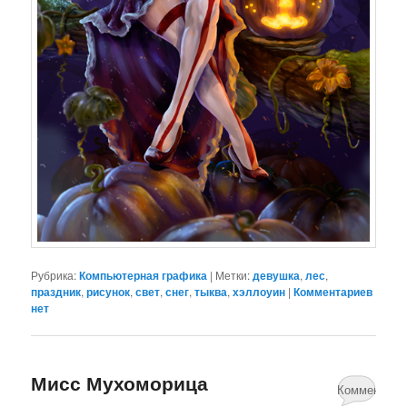
Рубрика:
Компьютерная графика
|
Метки:
девушка
,
лес
,
праздник
,
рисунок
,
свет
,
снег
,
тыква
,
хэллоуин
|
Комментариев
нет
Мисс Мухоморица
Комментари