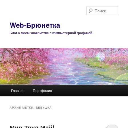
Поис
Web-Брюнетка
Блог о моем знакомстве с компьютерной графикой
Главное
Главная
Портфолио
Перейти
Перейти
меню
к
к
АРХИВ МЕТКИ:
ДЕВУШКА
основному
дополнительному
Мир-Труд-Май!
содержимому
содержимому