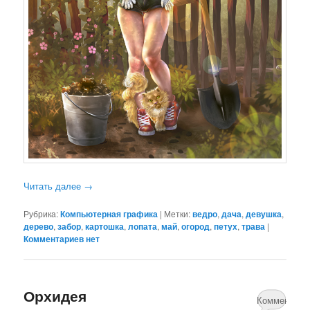
Читать далее
→
Рубрика:
Компьютерная графика
|
Метки:
ведро
,
дача
,
девушка
,
дерево
,
забор
,
картошка
,
лопата
,
май
,
огород
,
петух
,
трава
|
Комментариев нет
Орхидея
Комментари