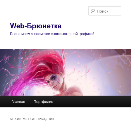
Поис
Web-Брюнетка
Блог о моем знакомстве с компьютерной графикой
Главное
Главная
Портфолио
Перейти
Перейти
меню
к
к
АРХИВ МЕТКИ:
ПРАЗДНИК
основному
дополнительному