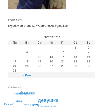
КОНТАКТЫ
skype: web-brunetka Webbrunetka@gmail.com
АВГУСТ 2026
Пн
Вт
Ср
Чт
Пт
Сб
Вс
1
2
3
4
5
6
7
8
9
10
11
12
13
14
15
16
17
18
19
20
21
22
23
24
25
26
27
28
29
30
31
« Июн
ОБЛАЧКО
ebay
EMS
Wacom Intuos3 А4
девушка
товар
доставка
отдых
Графический
Почта
снег