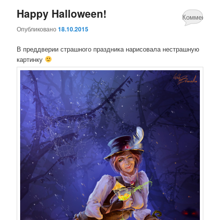
Happy Halloween!
содержимому
содержимому
Комментари
Опубликовано
18.10.2015
нет
В преддверии страшного праздника нарисовала нестрашную
картинку